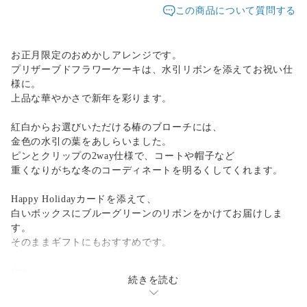
この商品について質問する
お正月限定のおめかしアレンジです。
プリザーブドフラワーケーキは、水引リボンを添えてお祝い仕
様に。
上品な華やかさで新年を彩ります。
紅白からお選びいただける椿のブローチには、
金色の水引の葉をあしらいました。
ピンとクリップの2way仕様で、コートや帽子など
重くなりがちな冬のコーディネートを明るくしてくれます。
Happy Holidayカードを添えて、
白いボックスにブルーグリーンのリボンをかけてお届けしま
す。
そのままギフトにもおすすめです。
size:
続きを読む
プリザーブドケーキ：φ11.5×10㎝
椿のブローチ：幅9cm