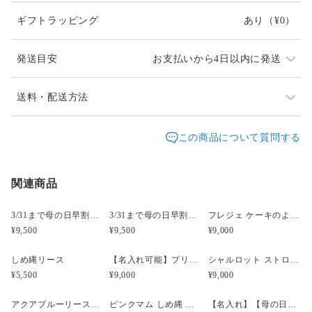
（どちらも手作りのため個体差があります）
ギフトラッピング
あり
（¥0）
#新春福袋2026
発送目安
お支払いから4日以内に発送
同一花材が廃盤等入手できない場合、類似の花材になり
送料・配送方法
ます
発送元地域：
東京都
海外発送：
不可能
この商品について質問する
発送は通常2、3日以内（土日祝日を除く）に対応させて
配送方法
追跡／補償
送料
追加送料
頂いておりますが、他店でも販売しているため、入れ違
いで品切れとなってしまう場合があります。
関連商品
送料無料
○
／
○
¥0
¥0
時間差で完売になってしまいましたらどうぞご容赦くだ
¥5,000以上のご注文で送料無料
さい。改めてご連絡差し上げますので、ご理解のほど宜
3/31まで母の日早割・5束限定 ピオニーのアーティフィシャルフラワーブーケ Merci Élégantメルシーエレガン
3/31まで母の日早割・5束限定 ローズのアーティフィシャルフラワーブーケ Bonheur Rosé（ボヌール・ロゼ）
フレジェ ケーキのようなプリザーブドフラワーアレンジメント
しくお願い致します。
¥9,500
¥9,500
¥9,000
受注制作のため1週間ほどお時間をいただく場合がござ
しめ縄リース
【名入れ可能】プリザーブド フラワーケーキ シャルロット マスカット【母の日】【誕生日】【開店祝い】
シャルロット ストロベリーピンク プリザーブドフラワーケーキ 【名入れ可能】
います。お急ぎの方はメールにてご相談ください。
¥5,500
¥9,000
¥9,000
fdpomme.tokyo@gmail.com
アクアブルーリース プリザーブドフラワー【誕生日】【結婚祝】
ピンクマム しめ縄 お正月飾り 水引
【名入れ】【母の日】プリザーブド＆アーティフィシャルアレンジメント ジューシーオレンジ