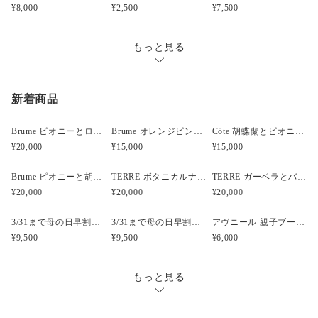
お届け日時等にご指定がある場合は、購入時に備考欄へ
¥8,000
¥2,500
¥7,500
ご記入ください。（ヤマト指定時間）
指定なし・午前中（8時～12時）・14時～16時・16時～
もっと見る
18時・18時～20時・19時～21時
新着商品
Brume ピオニーとローズと胡蝶蘭のウェディングブーケ
Brume オレンジピンクのフープブーケ
Côte 胡蝶蘭とピオニーのキャスケードブーケ｜ピンク×ホワイト
¥20,000
¥15,000
¥15,000
Brume ピオニーと胡蝶蘭のウェディングブーケ
TERRE ボタニカルナチュラルクラッチウェディングブーケ
TERRE ガーベラとバンクシアのナチュラルクラッチブーケ
¥20,000
¥20,000
¥20,000
3/31まで母の日早割・5束限定 ピオニーのアーティフィシャルフラワーブーケ Merci Élégantメルシーエレガン
3/31まで母の日早割・5束限定 ローズのアーティフィシャルフラワーブーケ Bonheur Rosé（ボヌール・ロゼ）
アヴニール 親子ブーケ風ガラスボトル アーティフィシャルフラワー
¥9,500
¥9,500
¥6,000
もっと見る