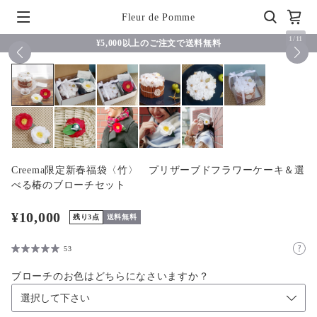
Fleur de Pomme
1
/
11
¥5,000以上のご注文で送料無料
Creema限定新春福袋〈竹〉 プリザーブドフラワーケーキ＆選
べる椿のブローチセット
¥10,000
残り3点
送料無料
53
ブローチのお色はどちらになさいますか？