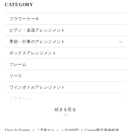
CATEGORY
フラワーケーキ
ピアノ・楽器アレンジメント
季節・行事のアレンジメント
母の日
ボックスアレンジメント
クリスマス
フレーム
お正月
リース
ご入学・ご卒業
ワインボトルアレンジメント
お誕生日
ご予算から
バレンタインデー
続きを見る
～3.000円
ウェディングブーケ
ホワイトデー
～5,000円
Fleur de Pomme
＞
ご予算から
＞
～10,000円
＞
Creema限定新春福袋
ハロウィン