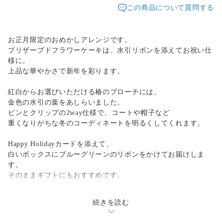
この商品について質問する
お正月限定のおめかしアレンジです。
プリザーブドフラワーケーキは、水引リボンを添えてお祝い仕
様に。
上品な華やかさで新年を彩ります。
紅白からお選びいただける椿のブローチには、
金色の水引の葉をあしらいました。
ピンとクリップの2way仕様で、コートや帽子など
重くなりがちな冬のコーディネートを明るくしてくれます。
Happy Holidayカードを添えて、
白いボックスにブルーグリーンのリボンをかけてお届けしま
す。
そのままギフトにもおすすめです。
size:
続きを読む
プリザーブドケーキ：φ11.5×10㎝
椿のブローチ：幅9cm