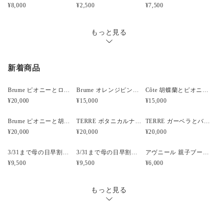
お届け日時等にご指定がある場合は、購入時に備考欄へ
¥8,000
¥2,500
¥7,500
ご記入ください。（ヤマト指定時間）
指定なし・午前中（8時～12時）・14時～16時・16時～
もっと見る
18時・18時～20時・19時～21時
新着商品
Brume ピオニーとローズと胡蝶蘭のウェディングブーケ
Brume オレンジピンクのフープブーケ
Côte 胡蝶蘭とピオニーのキャスケードブーケ｜ピンク×ホワイト
¥20,000
¥15,000
¥15,000
Brume ピオニーと胡蝶蘭のウェディングブーケ
TERRE ボタニカルナチュラルクラッチウェディングブーケ
TERRE ガーベラとバンクシアのナチュラルクラッチブーケ
¥20,000
¥20,000
¥20,000
3/31まで母の日早割・5束限定 ピオニーのアーティフィシャルフラワーブーケ Merci Élégantメルシーエレガン
3/31まで母の日早割・5束限定 ローズのアーティフィシャルフラワーブーケ Bonheur Rosé（ボヌール・ロゼ）
アヴニール 親子ブーケ風ガラスボトル アーティフィシャルフラワー
¥9,500
¥9,500
¥6,000
もっと見る