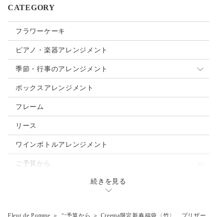
CATEGORY
フラワーケーキ
ピアノ・楽器アレンジメント
季節・行事のアレンジメント
母の日
ボックスアレンジメント
クリスマス
フレーム
お正月
リース
ご入学・ご卒業
ワインボトルアレンジメント
お誕生日
ご予算から
バレンタインデー
続きを見る
～3.000円
ウェディングブーケ
ホワイトデー
～5,000円
Fleur de Pomme
＞
ご予算から
＞
Creema限定新春福袋〈竹〉 プリザー
ハロウィン