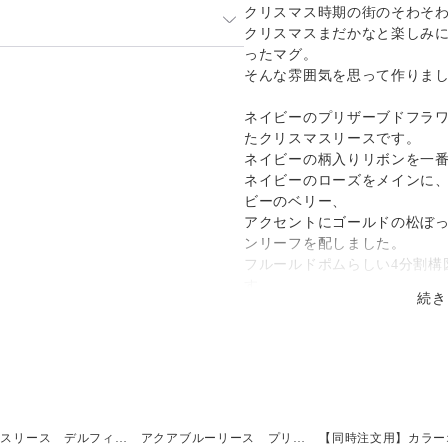
クリスマス時期の街のそわそ
い場合、類似の花材になります
クリスマスまだかなと楽しみ
ったマグ。
日祝日を除く）に対応させて頂いて
発送：
不可能
そんな雰囲気を思って作りま
ているため、入れ違いで品切れと
補償
送料
追加送料
。
ネイビーのプリザーブドフラ
たクリスマスリースです。
¥0
¥0
ましたらどうぞご容赦ください。
ネイビーの柄入りリボンを一
で、ご理解のほど宜しくお願い致
ネイビーのローズをメインに
ビーのベリー、
アクセントにゴールドの松ぼ
時間をいただく場合がございま
ンリーフを配しました。
ご相談ください。
フルールドポムらしい4分割構
す。
続き
場合は、購入時に備考欄へご記入
リースボックスにリボンをか
）
）・14時～16時・16時～18時・
【詳細】
◆flower：プリザーブドフラ
アーティフィシャル：ローズ
天然素材：松ぼっくり、スタ
ボックスリース デルフィニウムブルー
アクアブルーリース プリザーブドフラワー【誕生日】【結婚祝】