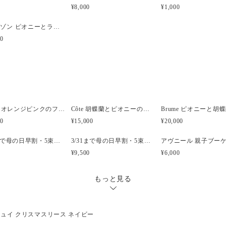
size: φ約22cm(手作りのた
¥8,000
¥1,000
【商品について】
フロレゾン ピオニーとライラックのリース アーティフィシャルフラワー
・プリザーブドフラワーはと
00
に梱包は注意深く行っており
ちてしまうことがございます
・プリザーブドフラワーを使
はお控えください。
Brume オレンジピンクのフープブーケ
Côte 胡蝶蘭とピオニーのキャスケードブーケ｜ピンク×ホワイト
00
¥15,000
¥20,000
3/31まで母の日早割・5束限定 ピオニーのアーティフィシャルフラワーブーケ Merci Élégantメルシーエレガン
3/31まで母の日早割・5束限定 ローズのアーティフィシャルフラワーブーケ Bonheur Rosé（ボヌール・ロゼ）
¥9,500
¥6,000
もっと見る
ュイ クリスマスリース ネイビー