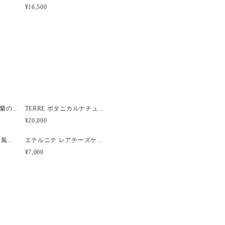
め個体差があります)
¥16,500
てもデリケートなため、制作並び
ますが、発送中に花びらや葉が落
。あらかじめご了承ください。
用しているため、屋外でのご使用
Brume ピオニーと胡蝶蘭のウェディングブーケ
TERRE ボタニカルナチュラルクラッチウェディングブーケ
¥20,000
アヴニール 親子ブーケ風ガラスボトル アーティフィシャルフラワー
エテルニテ レアチーズケーキ風プリザーブドアレンジメント
¥7,000