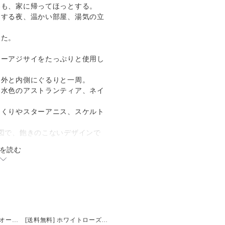
わも、家に帰ってほっとする。
にする夜、温かい部屋、湯気の立
した。
ワーアジサイをたっぷりと使用し
番外と内側にぐるりと一周。
、水色のアストランティア、ネイ
っくりやスターアニス、スケルト
図で、飽きのこないデザインで
を読む
けてお届けします。
ワー：あじさい、
、アストランティア、ベリー
ーアニス、スケルトンリーフ
【同時注文用】カラーオーダー
[送料無料] ホワイトローズと矢車菊のアーティフィシャルフラワーリース ブルーブリーズ