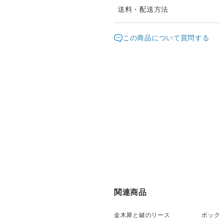
同一花材が廃盤等入手できな
送料・配送方法
発送元地域：
発送は通常2、3日以内（土
東京都
海外
この商品について質問する
おりますが、他店でも販売し
配送方法
追跡／
なってしまう場合があります
送料無料
○
／
○
時間差で完売になってしまい
改めてご連絡差し上げますの
¥5,000以上のご注文で送料無料
します。
受注制作のため1週間ほどお
す。お急ぎの方はメールにて
fdpomme.tokyo@gmail.com
お届け日時等にご指定がある
ください。（ヤマト指定時間
指定なし・午前中（8時～12時
18時～20時・19時～21時
関連商品
金木犀と鍵のリース