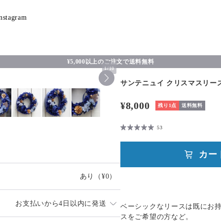
nstagram
¥5,000以上のご注文で送料無料
1
/
10
サンテニュイ クリスマスリー
¥8,000
残り1点
送料無料
53
カー
あり
（¥0）
お支払いから4日以内に発送
ベーシックなリースは既にお
スをご希望の方など。