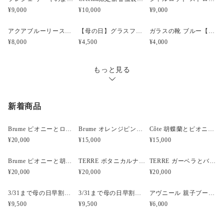
他店でも販売しているため、入れ違いで品切れとなってしまう
います。お急ぎの方はメールにてご相談ください。
¥9,000
¥10,000
¥9,000
場合があります。お急ぎの方はご相談ください。
fdpomme.tokyo@gmail.com
アクアブルーリース プリザーブドフラワー【誕生日】【結婚祝】
【母の日】グラスフラワーアレンジメント ピンク
ガラスの靴 ブルー【結婚祝い・誕生日・記念日】
※スタンド、プレート等は含まれておりません。
お届け日時等にご指定がある場合は、購入時に備考欄へ
¥8,000
¥4,500
¥4,000
※プリザーブドフラワーはとてもデリケートなため、制作並び
ご記入ください。（ヤマト指定時間）
に梱包は注意深く行っておりますが、発送中に花びらや葉が落
指定なし・午前中（8時～12時）・14時～16時・16時～
ちてしまうことがございます。あらかじめご了承ください。
もっと見る
18時・18時～20時・19時～21時
———————————————————
◆ピックを変更できます
新着商品
———————————————————
通常は当店ロゴマークでお届けしているピックを変更できま
Brume ピオニーとローズと胡蝶蘭のウェディングブーケ
Brume オレンジピンクのフープブーケ
Côte 胡蝶蘭とピオニーのキャスケードブーケ｜ピンク×ホワイト
す。オプションにてご選択ください。
¥20,000
¥15,000
¥15,000
◆名入れ Happy Birthday
備考欄に「名前：（Akaneなど）」をご記入ください。
Brume ピオニーと胡蝶蘭のウェディングブーケ
TERRE ボタニカルナチュラルクラッチウェディングブーケ
TERRE ガーベラとバンクシアのナチュラルクラッチブーケ
¥20,000
¥20,000
¥20,000
———————————————————
◆お色違いあります！
3/31まで母の日早割・5束限定 ピオニーのアーティフィシャルフラワーブーケ Merci Élégantメルシーエレガン
3/31まで母の日早割・5束限定 ローズのアーティフィシャルフラワーブーケ Bonheur Rosé（ボヌール・ロゼ）
アヴニール 親子ブーケ風ガラスボトル アーティフィシャルフラワー
———————————————————
¥9,500
¥9,500
¥6,000
ベリーレッド
https://www.creema.jp/item/8548196/detail
ストロベリーピンク