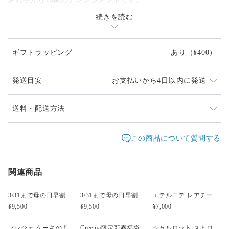
続きを読む
高級感のある雰囲気で、目上の方にもおすすめです。
お誕生日はもちろん、開店祝い、記念日のプレゼント、夏のギ
フトにもぴったりです。
ギフトラッピング
あり
（¥400）
飾るのに便利なクリアケースに入れてリボンをかけた簡易ラッ
ピングでお届けします。
発送目安
お支払いから4日以内に発送
有料ラッピングはさらにペーパーでお包みします。
お手渡し用のお手提げお付けします。オプションにて選択して
同一花材が廃盤等入手できない場合、類似の花材になり
送料・配送方法
ください。
ます
発送元地域：
東京都
海外発送：
不可能
この商品について質問する
クリアケースにはプリザーブドフラワーの取扱シールを貼りま
発送は通常2、3日以内（土日祝日を除く）に対応させて
す。
配送方法
追跡／補償
送料
追加送料
頂いておりますが、他店でも販売しているため、入れ違
いで品切れとなってしまう場合があります。
◆flowers：バラ、アジサイ（どちらもプリザーブド）、バラ
関連商品
宅急便（ヤマト）
○
／
○
地域別
¥0〜
（アーティフィシャル・中央のみ）
時間差で完売になってしまいましたらどうぞご容赦くだ
¥5,000以上のご注文で送料無料
さい。改めてご連絡差し上げますので、ご理解のほど宜
3/31まで母の日早割・5束限定 ピオニーのアーティフィシャルフラワーブーケ Merci Élégantメルシーエレガン
3/31まで母の日早割・5束限定 ローズのアーティフィシャルフラワーブーケ Bonheur Rosé（ボヌール・ロゼ）
エテルニテ レアチーズケーキ風プリザーブドアレンジメント
◆size：直径約11.5cm×高さ9.5cm
しくお願い致します。
¥9,500
¥9,500
¥7,000
※手作りのため、個体差があります。
受注制作のため1週間ほどお時間をいただく場合がござ
フレジェ ケーキのようなプリザーブドフラワーアレンジメント
Creema限定新春福袋〈竹〉 プリザーブドフラワーケーキ＆選べる椿のブローチセット
シャルロット ストロベリーピンク プリザーブドフラワーケーキ 【名入れ可能】