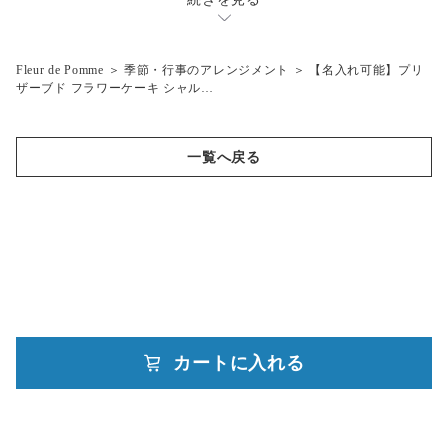
～3.000円
ウェディングブーケ
ホワイトデー
～5,000円
Fleur de Pomme
＞
季節・行事のアレンジメント
＞
【名入れ可能】プリ
ハロウィン
～7,000円
ザーブド フラワーケーキ シャル…
父の日
～10,000円
夏祭り・花火大会
10,001円～
一覧へ戻る
結婚式
カートに入れる
powered by