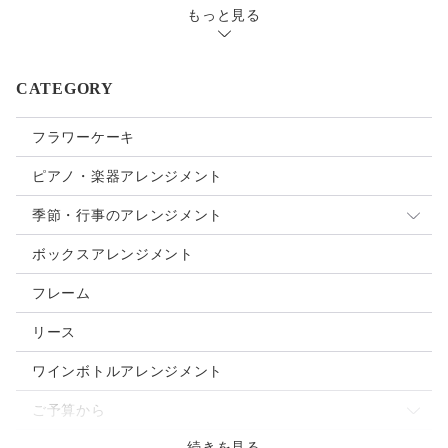
https://www.creema.jp/item/19554523/detail
もっと見る
シトラスイエロー
https://www.creema.jp/item/8548505/detail
ホイップホワイト
https://www.creema.jp/item/8548410/detail
ラヴェンダーパープル
CATEGORY
https://www.creema.jp/item/17111112/detail
ないお色はカラーオーダーも承ります。ご相談ください。
フラワーケーキ
https://www.creema.jp/item/16620524/detail
ピアノ・楽器アレンジメント
季節・行事のアレンジメント
母の日
ボックスアレンジメント
クリスマス
フレーム
お正月
リース
ご入学・ご卒業
ワインボトルアレンジメント
お誕生日
ご予算から
バレンタインデー
続きを見る