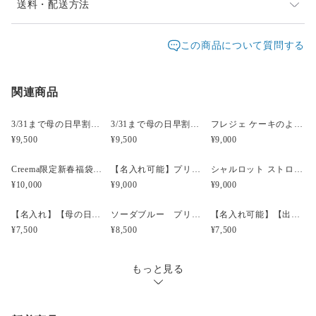
同一花材が廃盤等入手できない場合、類似の花材になり
送料・配送方法
ます
発送元地域：
東京都
海外発送：
不可能
この商品について質問する
発送は通常2、3日以内（土日祝日を除く）に対応させて
配送方法
追跡／補償
送料
追加送料
頂いておりますが、他店でも販売しているため、入れ違
いで品切れとなってしまう場合があります。
関連商品
宅急便（ヤマト）
○
／
○
地域別
¥0〜
時間差で完売になってしまいましたらどうぞご容赦くだ
¥5,000以上のご注文で送料無料
さい。改めてご連絡差し上げますので、ご理解のほど宜
3/31まで母の日早割・5束限定 ピオニーのアーティフィシャルフラワーブーケ Merci Élégantメルシーエレガン
3/31まで母の日早割・5束限定 ローズのアーティフィシャルフラワーブーケ Bonheur Rosé（ボヌール・ロゼ）
フレジェ ケーキのようなプリザーブドフラワーアレンジメント
しくお願い致します。
¥9,500
¥9,500
¥9,000
受注制作のため1週間ほどお時間をいただく場合がござ
Creema限定新春福袋〈竹〉 プリザーブドフラワーケーキ＆選べる椿のブローチセット
【名入れ可能】プリザーブド フラワーケーキ シャルロット マスカット【母の日】【誕生日】【開店祝い】
シャルロット ストロベリーピンク プリザーブドフラワーケーキ 【名入れ可能】
います。お急ぎの方はメールにてご相談ください。
¥10,000
¥9,000
¥9,000
fdpomme.tokyo@gmail.com
【名入れ】【母の日】プリザーブド＆アーティフィシャルアレンジメント ジューシーオレンジ
ソーダブルー プリザーブド・アーティフィシャルアレンジメント
【名入れ可能】【出産祝い】【結婚祝い】プリザーブドフラワー フォトフレーム ベビーピンク
お届け日時等にご指定がある場合は、購入時に備考欄へ
¥7,500
¥8,500
¥7,500
ご記入ください。（ヤマト指定時間）
指定なし・午前中（8時～12時）・14時～16時・16時～
もっと見る
18時・18時～20時・19時～21時