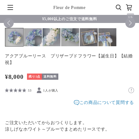
Fleur de Pomme
1
/
6
¥5,000以上のご注文で送料無料
アクアブルーリース プリザーブドフラワー【誕生日】【結婚
祝】
¥8,000
残り1点
送料無料
53
1人が購入
この商品について質問する
ご注文いただいてからおつくりします。
涼しげなホワイト～ブルーでまとめたリースです。