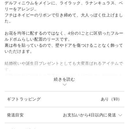
デルフィニウムをメインに、ライラック、ラナンキュラス、ベ
リーをアレンジ。
フチはネイビーのリボンで引き締めて、大人っぽく仕上げまし
た。
お花を均等に配するのではなく、4分の1ごとに区切ったフルー
ルドポムらしい配置のリースです。
裏は布を貼っているので、壁やドアを傷つけることなく飾って
いただけます。
結婚祝いや誕生日プレゼントとしても大変喜ばれるアイテムで
す。
天面がクリアのリース専用ボックスに入れてリボンをかけてお
続きを読む
届けします。
flower:プリザーブドあじさい、その他はアーティフィシャル
ギフトラッピング
あり
（¥0）
(造花)です。
size:φ約22㎝
発送目安
お支払いから4日以内に発送