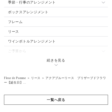
季節・行事のアレンジメント
母の日
ボックスアレンジメント
クリスマス
フレーム
お正月
リース
ご入学・ご卒業
ワインボトルアレンジメント
お誕生日
ご予算から
バレンタインデー
続きを見る
～3.000円
ウェディングブーケ
ホワイトデー
～5,000円
Fleur de Pomme
＞
リース
＞
アクアブルーリース プリザーブドフラワ
ハロウィン
～7,000円
ー【誕生日】…
父の日
～10,000円
夏祭り・花火大会
10,001円～
一覧へ戻る
結婚式