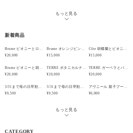
ご記入ください。（ヤマト指定時間）
指定なし・午前中（8時～12時）・14時～16時・16時～
もっと見る
18時・18時～20時・19時～21時
新着商品
Brume ピオニーとローズと胡蝶蘭のウェディングブーケ
Brume オレンジピンクのフープブーケ
Côte 胡蝶蘭とピオニーのキャスケードブーケ｜ピンク×ホワイト
¥20,000
¥15,000
¥15,000
Brume ピオニーと胡蝶蘭のウェディングブーケ
TERRE ボタニカルナチュラルクラッチウェディングブーケ
TERRE ガーベラとバンクシアのナチュラルクラッチブーケ
¥20,000
¥20,000
¥20,000
3/31まで母の日早割・5束限定 ピオニーのアーティフィシャルフラワーブーケ Merci Élégantメルシーエレガン
3/31まで母の日早割・5束限定 ローズのアーティフィシャルフラワーブーケ Bonheur Rosé（ボヌール・ロゼ）
アヴニール 親子ブーケ風ガラスボトル アーティフィシャルフラワー
¥9,500
¥9,500
¥6,000
もっと見る
CATEGORY