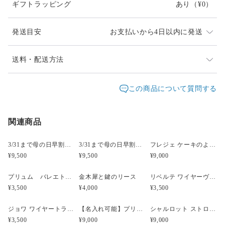
ギフトラッピング
あり
（¥0）
発送目安
お支払いから4日以内に発送
同一花材が廃盤等入手できない場合、類似の花材になり
送料・配送方法
ます
発送元地域：
東京都
海外発送：
不可能
この商品について質問する
発送は通常2、3日以内（土日祝日を除く）に対応させて
配送方法
追跡／補償
送料
追加送料
頂いておりますが、他店でも販売しているため、入れ違
いで品切れとなってしまう場合があります。
関連商品
宅急便（ヤマト）
○
／
○
地域別
¥0〜
時間差で完売になってしまいましたらどうぞご容赦くだ
¥5,000以上のご注文で送料無料
さい。改めてご連絡差し上げますので、ご理解のほど宜
3/31まで母の日早割・5束限定 ピオニーのアーティフィシャルフラワーブーケ Merci Élégantメルシーエレガン
3/31まで母の日早割・5束限定 ローズのアーティフィシャルフラワーブーケ Bonheur Rosé（ボヌール・ロゼ）
フレジェ ケーキのようなプリザーブドフラワーアレンジメント
しくお願い致します。
¥9,500
¥9,500
¥9,000
受注制作のため1週間ほどお時間をいただく場合がござ
プリュム バレエトゥシューズ プリザーブドフラワーアレンジメント
金木犀と鍵のリース
リベルテ ワイヤーヴァイオリンプリザーブドフラワーアレンジメント ブルー
います。お急ぎの方はメールにてご相談ください。
¥3,500
¥4,000
¥3,500
fdpomme.tokyo@gmail.com
ジョワ ワイヤートランペット プリザーブドフラワーアレンジメント イエロー
【名入れ可能】プリザーブド フラワーケーキ シャルロット マスカット【母の日】【誕生日】【開店祝い】
シャルロット ストロベリーピンク プリザーブドフラワーケーキ 【名入れ可能】
お届け日時等にご指定がある場合は、購入時に備考欄へ
¥3,500
¥9,000
¥9,000