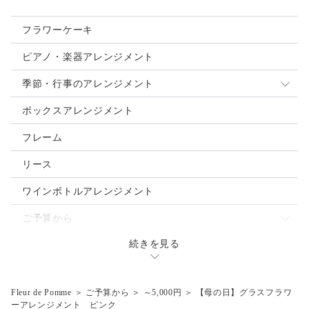
フラワーケーキ
ピアノ・楽器アレンジメント
季節・行事のアレンジメント
母の日
ボックスアレンジメント
クリスマス
フレーム
お正月
リース
ご入学・ご卒業
ワインボトルアレンジメント
お誕生日
ご予算から
バレンタインデー
続きを見る
～3.000円
ウェディングブーケ
ホワイトデー
～5,000円
Fleur de Pomme
＞
ご予算から
＞
～5,000円
＞
【母の日】グラスフラワ
ハロウィン
～7,000円
ーアレンジメント ピンク