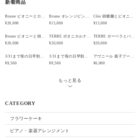
新着商品
Brume ピオニーとローズと胡蝶蘭のウェディングブーケ
Brume オレンジピンクのフープブーケ
Côte 胡蝶蘭とピオニーのキャスケードブーケ｜ピンク×ホワイト
¥20,000
¥15,000
¥15,000
Brume ピオニーと胡蝶蘭のウェディングブーケ
TERRE ボタニカルナチュラルクラッチウェディングブーケ
TERRE ガーベラとバンクシアのナチュラルクラッチブーケ
¥20,000
¥20,000
¥20,000
3/31まで母の日早割・5束限定 ピオニーのアーティフィシャルフラワーブーケ Merci Élégantメルシーエレガン
3/31まで母の日早割・5束限定 ローズのアーティフィシャルフラワーブーケ Bonheur Rosé（ボヌール・ロゼ）
アヴニール 親子ブーケ風ガラスボトル アーティフィシャルフラワー
¥9,500
¥9,500
¥6,000
もっと見る
CATEGORY
フラワーケーキ
ピアノ・楽器アレンジメント