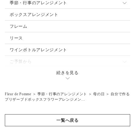
季節・行事のアレンジメント
母の日
ボックスアレンジメント
クリスマス
フレーム
お正月
リース
ご入学・ご卒業
ワインボトルアレンジメント
お誕生日
ご予算から
バレンタインデー
続きを見る
～3.000円
ウェディングブーケ
ホワイトデー
～5,000円
Fleur de Pomme
＞
季節・行事のアレンジメント
＞
母の日
＞
自分で作る
ハロウィン
～7,000円
プリザーブドボックスフラワーアレンジメン…
父の日
～10,000円
夏祭り・花火大会
10,001円～
一覧へ戻る
結婚式