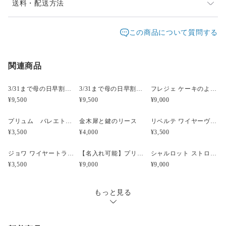
千日紅
時間差で完売になってしまいましたらどうぞご容赦くだ
送料・配送方法
さい。改めてご連絡差し上げますので、ご理解のほど宜
[アーティフィシャル(造花)]
発送元地域：
しくお願い致します。
東京都
海外発送：
不可能
この商品について質問する
ラナンキュラス大、小、葉
アジサイ(紫)
配送方法
追跡／補償
送料
追加送料
お届け日時等にご指定がある場合は、購入時に備考欄へ
ご記入ください。（ヤマト指定時間）
[その他]
関連商品
宅急便（ヤマト）
○
／
○
地域別
¥0〜
指定なし・午前中（8時～12時）・14時～16時・16時～
説明書
18時・18時～20時・19時～21時
¥5,000以上のご注文で送料無料
ペーパーパッキン
3/31まで母の日早割・5束限定 ピオニーのアーティフィシャルフラワーブーケ Merci Élégantメルシーエレガン
3/31まで母の日早割・5束限定 ローズのアーティフィシャルフラワーブーケ Bonheur Rosé（ボヌール・ロゼ）
フレジェ ケーキのようなプリザーブドフラワーアレンジメント
BOX(フォームセット済)
¥9,500
¥9,500
¥9,000
リボンピック
クリスタルピック
プリュム バレエトゥシューズ プリザーブドフラワーアレンジメント
金木犀と鍵のリース
リベルテ ワイヤーヴァイオリンプリザーブドフラワーアレンジメント ブルー
裸線ワイヤー(銀/プリザーブド用)
¥3,500
¥4,000
¥3,500
地巻ワイヤー(緑/アーティフィシャル用)
ラッピング用リボン
ジョワ ワイヤートランペット プリザーブドフラワーアレンジメント イエロー
【名入れ可能】プリザーブド フラワーケーキ シャルロット マスカット【母の日】【誕生日】【開店祝い】
シャルロット ストロベリーピンク プリザーブドフラワーケーキ 【名入れ可能】
¥3,500
¥9,000
¥9,000
【キット以外で必要なもの】
ワイヤーをカットできるハサミなど
ボンド
もっと見る
ピンセットもあればやりやすい場合があります