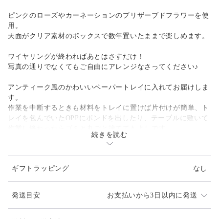
ピンクのローズやカーネーションのプリザーブドフラワーを使
用。
天面がクリア素材のボックスで数年置いたままで楽しめます。
ワイヤリングが終わればあとはさすだけ！
写真の通りでなくてもご自由にアレンジなさってください♪
アンティーク風のかわいいペーパートレイに入れてお届けしま
す。
作業を中断するときも材料をトレイに置けば片付けが簡単、ト
レイを包んでいたOPPにボンドを出したり、テーブルに敷いて
作業し終わったらゴミと丸ごと捨ててもよしです。
続きを読む
box size: □11cm、H7.5cm
ギフトラッピング
なし
【キット内容】
[プリザーブド]
ローズ ピンク、ホワイト
発送目安
お支払いから3日以内に発送
カーネーション
アジサイ(緑)