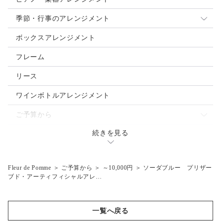
季節・行事のアレンジメント
母の日
ボックスアレンジメント
クリスマス
フレーム
お正月
リース
ご入学・ご卒業
ワインボトルアレンジメント
お誕生日
ご予算から
バレンタインデー
続きを見る
～3.000円
ウェディングブーケ
ホワイトデー
～5,000円
Fleur de Pomme
＞
ご予算から
＞
～10,000円
＞
ソーダブルー プリザー
ハロウィン
～7,000円
ブド・アーティフィシャルアレ…
父の日
～10,000円
夏祭り・花火大会
10,001円～
一覧へ戻る