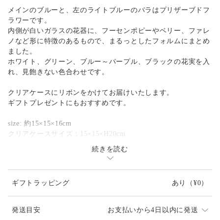
メインのブルーと、左のライトブルーのバラはプリザーブドフ
ラワーです。
内側が白いガラスの花器に、フーセンポピーやベリー、ファレ
ノなど形に特徴のあるもので、まるっとしたフォルムにまとめ
ました。
ホワイト、グリーン、ブルー～パープル、ブラックの花実を入
れ、見飽きない色合わせです。
クリアケースにリボンをかけてお届けいたします。
ギフトプレゼントにもおすすめです。
size: 約15×15×16cm
クリアケースサイズ：15×15×H20cm
続きを読む
#晴れやかブルー2024
ギフトラッピング
あり
（¥0）
発送目安
お支払いから4日以内に発送