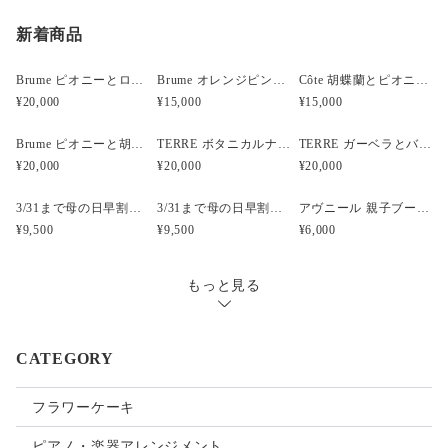
新着商品
Brume ピオニーとローズと胡蝶蘭のウェディングブーケ
Brume オレンジピンクのフープブーケ
Côte 胡蝶蘭とピオニーのキャスケードブーケ｜ピンク×ホワイト
¥20,000
¥15,000
¥15,000
Brume ピオニーと胡蝶蘭のウェディングブーケ
TERRE ボタニカルナチュラルクラッチウェディングブーケ
TERRE ガーベラとバンクシアのナチュラルクラッチブーケ
¥20,000
¥20,000
¥20,000
3/31まで母の日早割・5束限定 ピオニーのアーティフィシャルフラワーブーケ Merci Élégantメルシーエレガン
3/31まで母の日早割・5束限定 ローズのアーティフィシャルフラワーブーケ Bonheur Rosé（ボヌール・ロゼ）
アヴニール 親子ブーケ風ガラスボトル アーティフィシャルフラワー
¥9,500
¥9,500
¥6,000
もっと見る
CATEGORY
フラワーケーキ
ピアノ・楽器アレンジメント