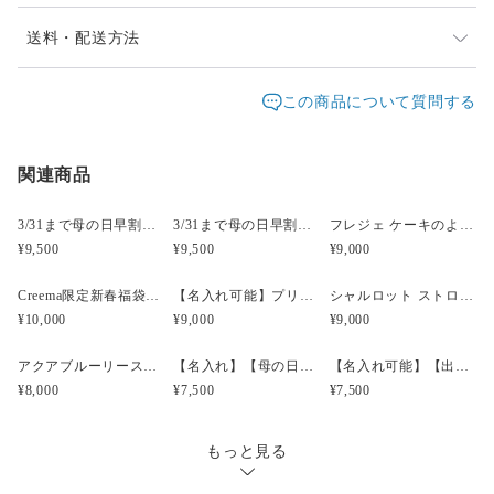
発送は通常2、3日以内（土日祝日を除く）に対応させて
送料・配送方法
頂いております。お届け日時等にご指定がある場合は、
発送元地域：
購入時に備考欄へご記入ください。
東京都
海外発送：
不可能
この商品について質問する
配送方法
追跡／補償
送料
追加送料
関連商品
宅急便（ヤマト）
○
／
○
地域別
¥0〜
¥5,000以上のご注文で送料無料
3/31まで母の日早割・5束限定 ピオニーのアーティフィシャルフラワーブーケ Merci Élégantメルシーエレガン
3/31まで母の日早割・5束限定 ローズのアーティフィシャルフラワーブーケ Bonheur Rosé（ボヌール・ロゼ）
フレジェ ケーキのようなプリザーブドフラワーアレンジメント
¥9,500
¥9,500
¥9,000
Creema限定新春福袋〈竹〉 プリザーブドフラワーケーキ＆選べる椿のブローチセット
【名入れ可能】プリザーブド フラワーケーキ シャルロット マスカット【母の日】【誕生日】【開店祝い】
シャルロット ストロベリーピンク プリザーブドフラワーケーキ 【名入れ可能】
¥10,000
¥9,000
¥9,000
アクアブルーリース プリザーブドフラワー【誕生日】【結婚祝】
【名入れ】【母の日】プリザーブド＆アーティフィシャルアレンジメント ジューシーオレンジ
【名入れ可能】【出産祝い】【結婚祝い】プリザーブドフラワー フォトフレーム ベビーピンク
¥8,000
¥7,500
¥7,500
もっと見る