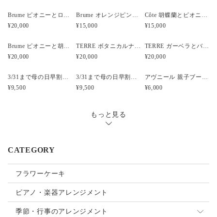
Brume ピオニーとローズと胡蝶蘭のウェディングブーケ
Brume オレンジピンクのフープブーケ
Côte 胡蝶蘭とピオニーのキャスケードブーケ｜ピンク×ホワイト
¥20,000
¥15,000
¥15,000
Brume ピオニーと胡蝶蘭のウェディングブーケ
TERRE ボタニカルナチュラルクラッチウェディングブーケ
TERRE ガーベラとバンクシアのナチュラルクラッチブーケ
¥20,000
¥20,000
¥20,000
3/31まで母の日早割・5束限定 ピオニーのアーティフィシャルフラワーブーケ Merci Élégantメルシーエレガン
3/31まで母の日早割・5束限定 ローズのアーティフィシャルフラワーブーケ Bonheur Rosé（ボヌール・ロゼ）
アヴニール 親子ブーケ風ガラスボトル アーティフィシャルフラワー
¥9,500
¥9,500
¥6,000
もっと見る
CATEGORY
フラワーケーキ
ピアノ・楽器アレンジメント
季節・行事のアレンジメント