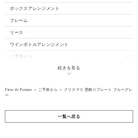
母の日
ボックスアレンジメント
クリスマス
フレーム
お正月
リース
ご入学・ご卒業
ワインボトルアレンジメント
お誕生日
ご予算から
バレンタインデー
続きを見る
～3.000円
ウェディングブーケ
ホワイトデー
～5,000円
Fleur de Pomme
＞
ご予算から
＞
クリスマス 壁飾りプレート ブルーグレ
ハロウィン
～7,000円
ー
父の日
～10,000円
夏祭り・花火大会
10,001円～
一覧へ戻る
結婚式