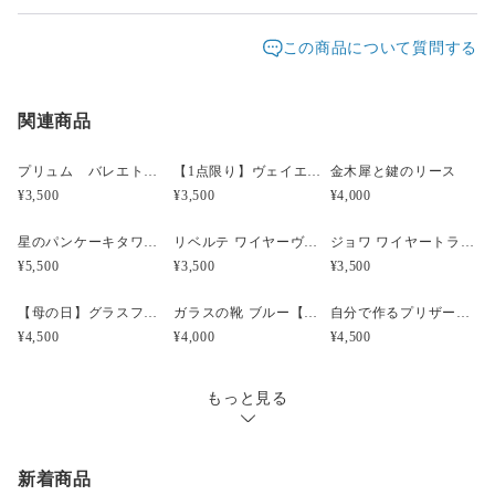
頂いておりますが、他店でも販売しているため、入れ違
発送元地域：
いで品切れとなってしまう場合があります。
東京都
海外発送：
不可能
この商品について質問する
配送方法
追跡／補償
送料
追加送料
時間差で完売になってしまいましたらどうぞご容赦くだ
さい。改めてご連絡差し上げますので、ご理解のほど宜
関連商品
宅急便（ヤマト）
○
／
○
地域別
¥0〜
しくお願い致します。
¥5,000以上のご注文で送料無料
お届け日時等にご指定がある場合は、購入時に備考欄へ
プリュム バレエトゥシューズ プリザーブドフラワーアレンジメント
【1点限り】ヴェイエ 暖炉の前のアップルティーアレンジメント
金木犀と鍵のリース
ご記入ください。（ヤマト指定時間）
¥3,500
¥3,500
¥4,000
指定なし・午前中（8時～12時）・14時～16時・16時～
18時・18時～20時・19時～21時
星のパンケーキタワー風クリスマスツリー プリザーブドフラワーアレンジメント
リベルテ ワイヤーヴァイオリンプリザーブドフラワーアレンジメント ブルー
ジョワ ワイヤートランペット プリザーブドフラワーアレンジメント イエロー
¥5,500
¥3,500
¥3,500
【母の日】グラスフラワーアレンジメント ピンク
ガラスの靴 ブルー【結婚祝い・誕生日・記念日】
自分で作るプリザーブドボックスフラワーアレンジメントキット ピンク
¥4,500
¥4,000
¥4,500
もっと見る
新着商品