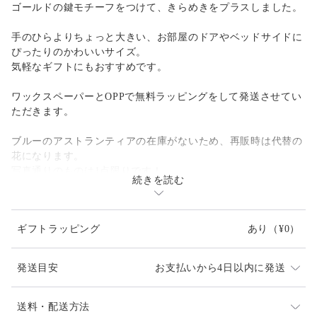
ゴールドの鍵モチーフをつけて、きらめきをプラスしました。
手のひらよりちょっと大きい、お部屋のドアやベッドサイドに
ぴったりのかわいいサイズ。
気軽なギフトにもおすすめです。
ワックスペーパーとOPPで無料ラッピングをして発送させてい
ただきます。
ブルーのアストランティアの在庫がないため、再販時は代替の
花になります。
写真通りのものは1点限りです！
続きを読む
flower: アーティフィシャル（造花）
size: 土台の木枠のサイズw16×H20cm
ギフトラッピング
あり
（¥0）
お色違いもございます。
https://www.creema.jp/item/14744120/detail
発送目安
お支払いから4日以内に発送
#早割クリスマス2025
発送は通常2、3日以内（土日祝日を除く）に対応させて
送料・配送方法