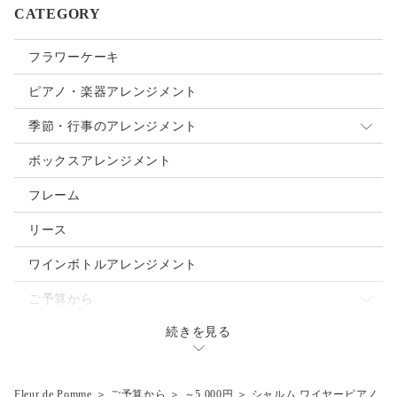
CATEGORY
フラワーケーキ
ピアノ・楽器アレンジメント
季節・行事のアレンジメント
母の日
ボックスアレンジメント
クリスマス
フレーム
お正月
リース
ご入学・ご卒業
ワインボトルアレンジメント
お誕生日
ご予算から
バレンタインデー
続きを見る
～3.000円
ウェディングブーケ
ホワイトデー
～5,000円
Fleur de Pomme
＞
ご予算から
＞
～5,000円
＞
シャルム ワイヤーピアノ
ハロウィン