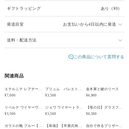
発送前には逆さまにするなど壊れないようテストをしておりま
ギフトラッピング
あり
（¥0）
す。
flower: バラ（プリザーブド）
発送目安
お支払いから4日以内に発送
葉っぱはアーティフィシャルです。
size: ピアノ 12×9×15.5cm(屋根の開け具合による)
他店でも販売しているため、入れ違いで品切れとなって
送料・配送方法
クリアケースサイズ：15×15×H20cm
しまう場合があります。
発送元地域：
東京都
海外発送：
不可能
この商品について質問する
お色違いのオフホワイトがございます。
時間差で完売になってしまいましたらどうぞご容赦くだ
https://www.creema.jp/item/8557916/detail
配送方法
追跡／補償
送料
追加送料
さい。改めてご連絡差し上げますので、ご理解のほど宜
しくお願い致します。
関連商品
宅急便（ヤマト）
○
／
○
地域別
¥0〜
お届け日時等にご指定がある場合は、購入時に備考欄へ
¥5,000以上のご注文で送料無料
ご記入ください。（ヤマト指定時間）
エテルニテ レアチーズケーキ風プリザーブドアレンジメント
プリュム バレエトゥシューズ プリザーブドフラワーアレンジメント
金木犀と鍵のリース
指定なし・午前中（8時～12時）・14時～16時・16時～
¥7,000
¥3,500
¥4,000
18時・18時～20時・19時～21時
リベルテ ワイヤーヴァイオリンプリザーブドフラワーアレンジメント ブルー
ジョワ ワイヤートランペット プリザーブドフラワーアレンジメント イエロー
【母の日】グラスフラワーアレンジメント ピンク
¥3,500
¥3,500
¥4,500
ガラスの靴 ブルー【結婚祝い・誕生日・記念日】
【和装】【卒業式袴】桜の髪飾りセット
自分で作るプリザーブドボックスフラワーアレンジメントキット ピンク