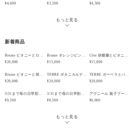
¥4,000
¥3,500
¥4,500
もっと見る
新着商品
Brume ピオニーとローズと胡蝶蘭のウェディングブーケ
Brume オレンジピンクのフープブーケ
Côte 胡蝶蘭とピオニーのキャスケードブーケ｜ピンク×ホワイト
¥20,000
¥15,000
¥15,000
Brume ピオニーと胡蝶蘭のウェディングブーケ
TERRE ボタニカルナチュラルクラッチウェディングブーケ
TERRE ガーベラとバンクシアのナチュラルクラッチブーケ
¥20,000
¥20,000
¥20,000
3/31まで母の日早割・5束限定 ピオニーのアーティフィシャルフラワーブーケ Merci Élégantメルシーエレガン
3/31まで母の日早割・5束限定 ローズのアーティフィシャルフラワーブーケ Bonheur Rosé（ボヌール・ロゼ）
アヴニール 親子ブーケ風ガラスボトル アーティフィシャルフラワー
¥9,500
¥9,500
¥6,000
もっと見る