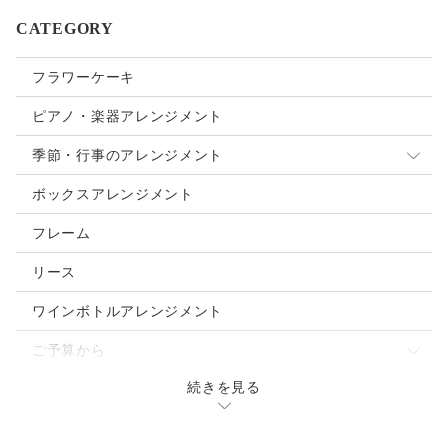
CATEGORY
フラワーケーキ
ピアノ・楽器アレンジメント
季節・行事のアレンジメント
母の日
ボックスアレンジメント
クリスマス
フレーム
お正月
リース
ご入学・ご卒業
ワインボトルアレンジメント
お誕生日
ご予算から
バレンタインデー
続きを見る
～3.000円
ウェディングブーケ
ホワイトデー
～5,000円