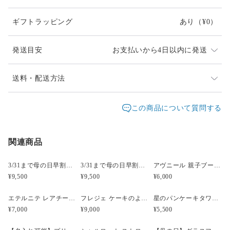
お手提げおつけできます。
★ご希望の方は【備考欄に「手提げ希望」】とご記入くださ
ギフトラッピング
あり
（¥0）
い。
flowers:
発送目安
お支払いから4日以内に発送
[プリザーブド]ローズ、カーネーション、アジサイ
[その他]ピンクペッパーベリー(アーティフィシャル)、ソラフ
ラワー
発送は通常2、3日以内（土日祝日を除く）に対応させて
送料・配送方法
頂いておりますが、他店でも販売しているため、入れ違
size: □13cm×高さ9.5cm
発送元地域：
いで品切れとなってしまう場合があります。
東京都
海外発送：
不可能
この商品について質問する
配送方法
追跡／補償
送料
追加送料
時間差で完売になってしまいましたらどうぞご容赦くだ
さい。改めてご連絡差し上げますので、ご理解のほど宜
関連商品
宅急便（ヤマト）
○
／
○
地域別
¥0〜
しくお願い致します。
¥5,000以上のご注文で送料無料
受注制作のため1週間ほどお時間をいただく場合がござ
3/31まで母の日早割・5束限定 ピオニーのアーティフィシャルフラワーブーケ Merci Élégantメルシーエレガン
3/31まで母の日早割・5束限定 ローズのアーティフィシャルフラワーブーケ Bonheur Rosé（ボヌール・ロゼ）
アヴニール 親子ブーケ風ガラスボトル アーティフィシャルフラワー
います。お急ぎの方はメールにてご相談ください。
¥9,500
¥9,500
¥6,000
fdpomme.tokyo@gmail.com
エテルニテ レアチーズケーキ風プリザーブドアレンジメント
フレジェ ケーキのようなプリザーブドフラワーアレンジメント
星のパンケーキタワー風クリスマスツリー プリザーブドフラワーアレンジメント
お届け日時等にご指定がある場合は、購入時に備考欄へ
¥7,000
¥9,000
¥5,500
ご記入ください。（ヤマト指定時間）
指定なし・午前中（8時～12時）・14時～16時・16時～