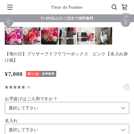
Fleur de Pomme
1
/
6
¥5,000以上のご注文で送料無料
【母の日】プリザーブドフラワーボックス ピンク【名入れ掛
け紙】
¥7,000
残り1点
送料無料
53
お手提げはご入用ですか？
名入れ