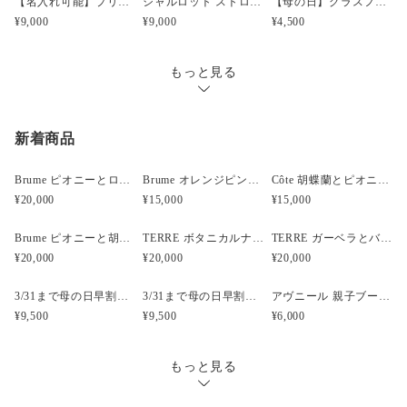
【名入れ可能】プリザーブド フラワーケーキ シャルロット マスカット【母の日】【誕生日】【開店祝い】
シャルロット ストロベリーピンク プリザーブドフラワーケーキ 【名入れ可能】
【母の日】グラスフラワーアレンジメント ピンク
18時・18時～20時・19時～21時
¥9,000
¥9,000
¥4,500
もっと見る
新着商品
Brume ピオニーとローズと胡蝶蘭のウェディングブーケ
Brume オレンジピンクのフープブーケ
Côte 胡蝶蘭とピオニーのキャスケードブーケ｜ピンク×ホワイト
¥20,000
¥15,000
¥15,000
Brume ピオニーと胡蝶蘭のウェディングブーケ
TERRE ボタニカルナチュラルクラッチウェディングブーケ
TERRE ガーベラとバンクシアのナチュラルクラッチブーケ
¥20,000
¥20,000
¥20,000
3/31まで母の日早割・5束限定 ピオニーのアーティフィシャルフラワーブーケ Merci Élégantメルシーエレガン
3/31まで母の日早割・5束限定 ローズのアーティフィシャルフラワーブーケ Bonheur Rosé（ボヌール・ロゼ）
アヴニール 親子ブーケ風ガラスボトル アーティフィシャルフラワー
¥9,500
¥9,500
¥6,000
もっと見る