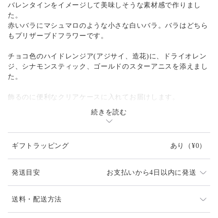
バレンタインをイメージして美味しそうな素材感で作りまし
た。
赤いバラにマシュマロのような小さな白いバラ。バラはどちら
もプリザーブドフラワーです。
チョコ色のハイドレンジア(アジサイ、造花)に、ドライオレン
ジ、シナモンスティック、ゴールドのスターアニスを添えまし
た。
飾るのに便利なクリアケースに入れてお届けします。
続きを読む
クリアケースサイズ:φ10cm×12cm
ギフトラッピング
あり
（¥0）
発送目安
お支払いから4日以内に発送
発送は通常2、3日以内（土日祝日を除く）に対応させて
送料・配送方法
頂いておりますが、他店でも販売しているため、入れ違