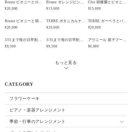
Brume ピオニーとローズと胡蝶蘭のウェディングブーケ
Brume オレンジピンクのフープブーケ
Côte 胡蝶蘭とピオニーのキャスケードブーケ｜ピンク×ホワイト
¥20,000
¥15,000
¥15,000
Brume ピオニーと胡蝶蘭のウェディングブーケ
TERRE ボタニカルナチュラルクラッチウェディングブーケ
TERRE ガーベラとバンクシアのナチュラルクラッチブーケ
¥20,000
¥20,000
¥20,000
3/31まで母の日早割・5束限定 ピオニーのアーティフィシャルフラワーブーケ Merci Élégantメルシーエレガン
3/31まで母の日早割・5束限定 ローズのアーティフィシャルフラワーブーケ Bonheur Rosé（ボヌール・ロゼ）
アヴニール 親子ブーケ風ガラスボトル アーティフィシャルフラワー
¥9,500
¥9,500
¥6,000
もっと見る
CATEGORY
フラワーケーキ
ピアノ・楽器アレンジメント
季節・行事のアレンジメント