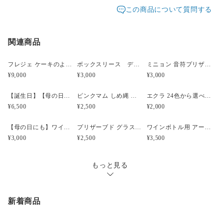
発送元地域：
いで品切れとなってしまう場合があります。
東京都
海外発送：
不可能
この商品について質問する
配送方法
追跡／補償
送料
追加送料
時間差で完売になってしまいましたらどうぞご容赦くだ
さい。改めてご連絡差し上げますので、ご理解のほど宜
関連商品
宅急便（ヤマト）
○
／
○
地域別
¥0〜
しくお願い致します。
¥5,000以上のご注文で送料無料
材料の在庫があった場合はご注文いただいてからの制作
フレジェ ケーキのようなプリザーブドフラワーアレンジメント
ボックスリース デルフィニウムブルー
ミニョン 音符プリザーブドフラワー ピンク【発表会】【コンサート】【教室】
になり、1週間ほどお時間をいただく場合がございま
¥9,000
¥3,000
¥3,000
す。お急ぎの方はメールにてご相談ください。
fdpomme.tokyo@gmail.com
【誕生日】【母の日】ハートシャルロット ベリー プリザーブド フラワーケーキ
ピンクマム しめ縄 お正月飾り 水引
エクラ 24色から選べるアーティフィシャルフラワー
¥6,500
¥2,500
¥2,000
お届け日時等にご指定がある場合は、購入時に備考欄へ
ご記入ください。（ヤマト指定時間）
【母の日にも】ワインボトル用 アーティフィシャルフラワーアレンジ ロゼ
プリザーブド グラスデザート ホワイトチョコ
ワインボトル用 アーティフィシャルフラワーアレンジ ルージュ
指定なし・午前中（8時～12時）・14時～16時・16時～
¥3,000
¥2,500
¥3,500
18時・18時～20時・19時～21時
もっと見る
新着商品