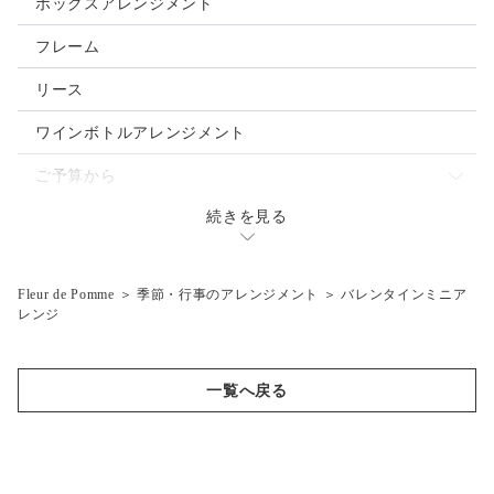
母の日
ボックスアレンジメント
クリスマス
フレーム
お正月
リース
ご入学・ご卒業
ワインボトルアレンジメント
お誕生日
ご予算から
バレンタインデー
続きを見る
～3.000円
ウェディングブーケ
ホワイトデー
～5,000円
Fleur de Pomme
＞
季節・行事のアレンジメント
＞
バレンタインミニア
ハロウィン
～7,000円
レンジ
父の日
～10,000円
夏祭り・花火大会
10,001円～
一覧へ戻る
結婚式