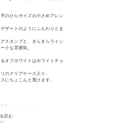
た手のひらサイズの小さめアレン
スデザートのようにふんわりとま
ングスタンプと、きらきらライン
ィークな雰囲気。
あるオフホワイトはホワイトチョ
タリのクリアケース入り。
ースにちょこんと置けます。
ます。
（どちらもプリザーブド）
を読む
12cm