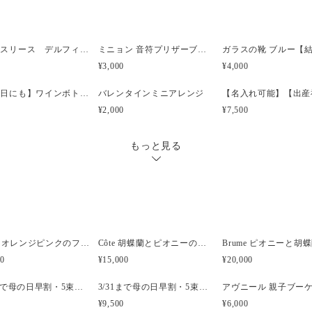
他店でも販売しているため、
場合があります。
その場合ご注文いただいてか
く場合がございます。お急ぎ
ボックスリース デルフィニウムブルー
ミニョン 音符プリザーブドフラワー ピンク【発表会】【コンサート】【教室】
お届け日時等にご指定がある
¥3,000
¥4,000
ください。
【母の日にも】ワインボトル用 アーティフィシャルフラワーアレンジ ロゼ
バレンタインミニアレンジ
【商品について】
¥2,000
¥7,500
・プリザーブドフラワーはと
に梱包は注意深く行っており
もっと見る
ちてしまうことがございます
Brume オレンジピンクのフープブーケ
Côte 胡蝶蘭とピオニーのキャスケードブーケ｜ピンク×ホワイト
00
¥15,000
¥20,000
3/31まで母の日早割・5束限定 ピオニーのアーティフィシャルフラワーブーケ Merci Élégantメルシーエレガン
3/31まで母の日早割・5束限定 ローズのアーティフィシャルフラワーブーケ Bonheur Rosé（ボヌール・ロゼ）
¥9,500
¥6,000