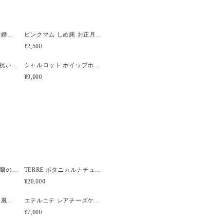
入れ違いで品切れとなってしまう
らの制作になり、お時間をいただ
の方はご相談ください。
ガラスの靴 ブルー【結婚祝い・誕生日・記念日】
ピンクマム しめ縄 お正月飾り 水引
場合は、購入時に備考欄へご記入
¥2,500
【名入れ可能】【出産祝い】【結婚祝い】プリザーブドフラワー フォトフレーム ベビーブルー
シャルロット ホイップホワイト プリザーブド フラワーケーキ【名入れ可能】
¥9,000
てもデリケートなため、制作並び
ますが、発送中に花びらや葉が落
。あらかじめご了承ください。
Brume ピオニーと胡蝶蘭のウェディングブーケ
TERRE ボタニカルナチュラルクラッチウェディングブーケ
¥20,000
アヴニール 親子ブーケ風ガラスボトル アーティフィシャルフラワー
エテルニテ レアチーズケーキ風プリザーブドアレンジメント
¥7,000