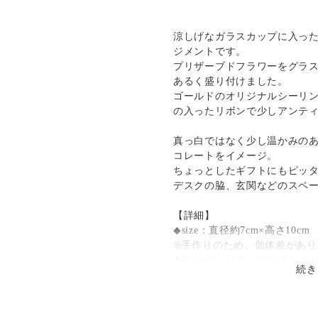
。
発送：
不可能
追跡／補償
送料
追加送料
ましたらどうぞご容赦ください。
涼しげなガラスカップに入っ
で、ご理解のほど宜しくお願い致
ジメントです。
○
／
○
地域別
¥0〜
プリザーブドフラワーをグラ
あるく盛り付けました。
注文いただいてからの制作にな
ゴールドのオリジナルシーリ
だく場合がございます。お急ぎの
の入ったリボンで少しアンテ
い。
真っ白ではなく少し温かみの
コレートをイメージ。
場合は、購入時に備考欄へご記入
ちょっとしたギフトにもピッ
）
デスクの脇、玄関などのスペ
）・14時～16時・16時～18時・
【詳細】
◆size：直径約7cm×高さ10cm
※手作りのため、個体差があり
◆flowers：バラ、アジサイ
続き
◆クリアケースサイズ: φ10cm×
【発送時期】