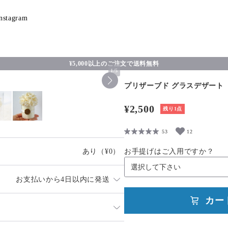
nstagram
¥5,000以上のご注文で送料無料
1
/
5
プリザーブド グラスデザート
¥2,500
残り1点
53
12
あり
（¥0）
お手提げはご入用ですか？
お支払いから4日以内に発送
カー
日祝日を除く）に対応させて頂いて
ているため、入れ違いで品切れと