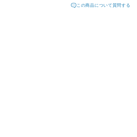
発送元地域：
なってしまう場合があります
東京都
海外
この商品について質問する
配送方法
時間差で完売になってしまい
改めてご連絡差し上げますの
宅急便（ヤマト）
します。
¥5,000以上のご注文で送料無料
材料の在庫があった場合はご
り、1週間ほどお時間をいた
方はメールにてご相談くださ
fdpomme.tokyo@gmail.com
お届け日時等にご指定がある
ください。（ヤマト指定時間
指定なし・午前中（8時～12時
18時～20時・19時～21時