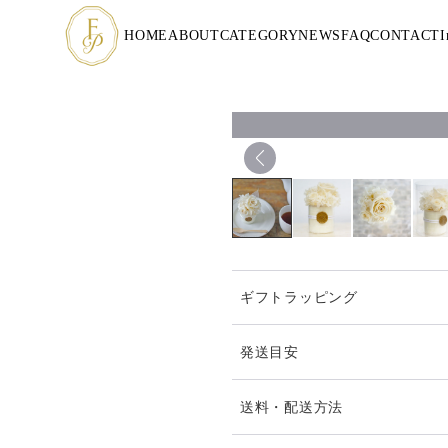
HOME
ABOUT
CATEGORY
NEWS
FAQ
CONTACT
I
ギフトラッピング
発送目安
発送は通常2、3日以内（土
送料・配送方法
おりますが、他店でも販売し