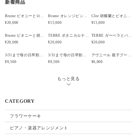
新着商品
Brume ピオニーとローズと胡蝶蘭のウェディングブーケ
Brume オレンジピンクのフープブーケ
Côte 胡蝶蘭とピオニーのキャスケードブーケ｜ピンク×ホワイト
¥20,000
¥15,000
¥15,000
Brume ピオニーと胡蝶蘭のウェディングブーケ
TERRE ボタニカルナチュラルクラッチウェディングブーケ
TERRE ガーベラとバンクシアのナチュラルクラッチブーケ
¥20,000
¥20,000
¥20,000
3/31まで母の日早割・5束限定 ピオニーのアーティフィシャルフラワーブーケ Merci Élégantメルシーエレガン
3/31まで母の日早割・5束限定 ローズのアーティフィシャルフラワーブーケ Bonheur Rosé（ボヌール・ロゼ）
アヴニール 親子ブーケ風ガラスボトル アーティフィシャルフラワー
¥9,500
¥9,500
¥6,000
もっと見る
CATEGORY
フラワーケーキ
ピアノ・楽器アレンジメント