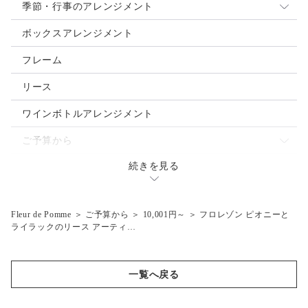
季節・行事のアレンジメント
母の日
ボックスアレンジメント
クリスマス
フレーム
お正月
リース
ご入学・ご卒業
ワインボトルアレンジメント
お誕生日
ご予算から
バレンタインデー
続きを見る
～3.000円
ウェディングブーケ
ホワイトデー
～5,000円
Fleur de Pomme
＞
ご予算から
＞
10,001円～
＞
フロレゾン ピオニーと
ハロウィン
～7,000円
ライラックのリース アーティ…
父の日
～10,000円
夏祭り・花火大会
10,001円～
一覧へ戻る
結婚式