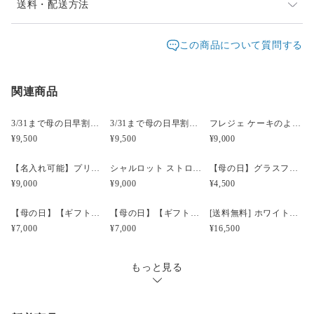
※花材が卸業者廃盤の場合、代替のものになる可能性がありま
同一花材が廃盤等入手できない場合、類似の花材になり
送料・配送方法
す。
ます。
発送元地域：
東京都
海外発送：
不可能
この商品について質問する
size: Φ約28cm
他店でも販売しているため、入れ違いで品切れとなって
※手作りのため、個体差があります。
配送方法
追跡／補償
送料
追加送料
しまう場合があります。
関連商品
送料無料
○
／
○
¥0
¥0
時間差で完売になってしまいましたらどうぞご容赦くだ
さい。改めてご連絡差し上げますので、ご理解のほど宜
¥5,000以上のご注文で送料無料
しくお願い致します。
3/31まで母の日早割・5束限定 ピオニーのアーティフィシャルフラワーブーケ Merci Élégantメルシーエレガン
3/31まで母の日早割・5束限定 ローズのアーティフィシャルフラワーブーケ Bonheur Rosé（ボヌール・ロゼ）
フレジェ ケーキのようなプリザーブドフラワーアレンジメント
¥9,500
¥9,500
¥9,000
材料の在庫があった場合はご注文いただいてからの制作
になり、1週間ほどお時間をいただく場合がございま
【名入れ可能】プリザーブド フラワーケーキ シャルロット マスカット【母の日】【誕生日】【開店祝い】
シャルロット ストロベリーピンク プリザーブドフラワーケーキ 【名入れ可能】
【母の日】グラスフラワーアレンジメント ピンク
す。お急ぎの方はメールにてご相談ください。
¥9,000
¥9,000
¥4,500
fdpomme.tokyo@gmail.com
【母の日】【ギフト】香りのプリザーブドフラワーボックス イエロー
【母の日】【ギフト】香りのプリザーブドフラワーボックス ピンク
[送料無料] ホワイトローズと矢車菊のアーティフィシャルフラワーリース ブルーブリーズ
お届け日時等にご指定がある場合は、購入時に備考欄へ
¥7,000
¥7,000
¥16,500
ご記入ください。（ヤマト指定時間）
指定なし・午前中（8時～12時）・14時～16時・16時～
もっと見る
18時・18時～20時・19時～21時