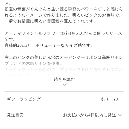
ス。
初夏の青葉がぐんぐんと生い茂る季節のパワーをずっと感じら
れるようなイメージで作りました。明るいピンクのお色味で、
一瞬でお部屋に明るい雰囲気を運んでくれます。
アーティフィシャルフラワー(造花)をふんだんに使ったリース
です。
直径約28cmと、ボリューミーなサイズ感です。
右上のピンクの美しい光沢のオーガンジーリボンは高級リボン
ブランドの木馬リボンを使用。
アーティフィシャルなので、プリザーブドほど気を遣わずにお
気軽に飾っていただけます。
続きを読む
母の日、引っ越し祝い等にもおすすめです。
内廊下の玄関や、戸棚にかけてもかわいいです。
ギフトラッピング
あり
（¥0）
リースケースに入れてリボンをかけてお届けします。
発送目安
お支払いから4日以内に発送
flower: ピオニー、ライラック、ローズ、ビバーナム、アキレ
ア