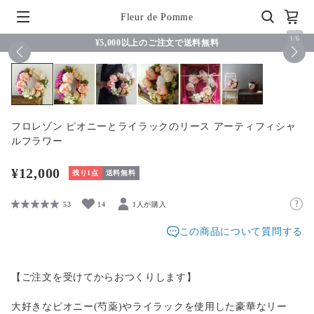
Fleur de Pomme
1
/
6
¥5,000以上のご注文で送料無料
フロレゾン ピオニーとライラックのリース アーティフィシャ
ルフラワー
¥12,000
残り1点
送料無料
53
14
1人が購入
この商品について質問する
【ご注文を受けてからおつくりします】
大好きなピオニー(芍薬)やライラックを使用した豪華なリー