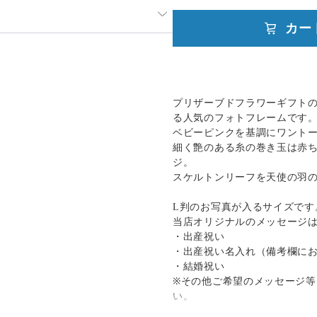
入れ違いで品切れとなってしまう
カー
発送：
不可能
ましたらどうぞご容赦ください。
追跡／補償
送料
追加送料
で、ご理解のほど宜しくお願い致
○
／
○
地域別
¥0〜
注文いただいてからの制作にな
プリザーブドフラワーギフト
だく場合がございます。お急ぎの
る人気のフォトフレームです
い。
ベビーピンクを基調にワント
細く艶のある糸の巻き玉は赤
ジ。
場合は、購入時に備考欄へご記入
スケルトンリーフを天使の羽
）
）・14時～16時・16時～18時・
L判のお写真が入るサイズです
当店オリジナルのメッセージ
・出産祝い
・出産祝い名入れ（備考欄に
・結婚祝い
※その他ご希望のメッセージ
い。