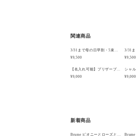
関連商品
3/31まで母の日早割・5束限定 ピオニーのアーティフィシャルフラワーブーケ Merci Élégantメルシーエレガン
¥9,500
¥9,500
【名入れ可能】プリザーブド フラワーケーキ シャルロット マスカット【母の日】【誕生日】【開店祝い】
¥9,000
¥9,000
新着商品
Brume ピオニーとローズと胡蝶蘭のウェディングブーケ