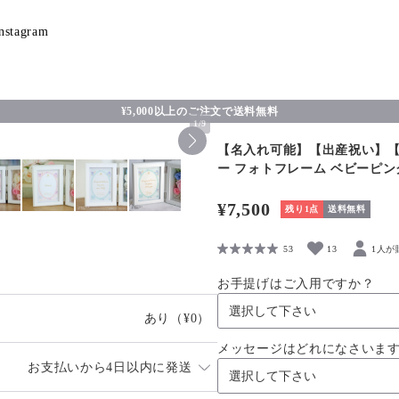
nstagram
¥5,000以上のご注文で送料無料
1
/
9
【名入れ可能】【出産祝い】
ー フォトフレーム ベビーピン
¥7,500
残り1点
送料無料
53
13
1人が
お手提げはご入用ですか？
あり
（¥0）
メッセージはどれになさいま
お支払いから4日以内に発送