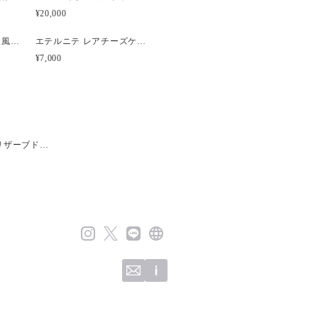
¥20,000
アヴニール 親子ブーケ風ガラスボトル アーティフィシャルフラワー
エテルニテ レアチーズケーキ風プリザーブドアレンジメント
¥7,000
リザーブド…