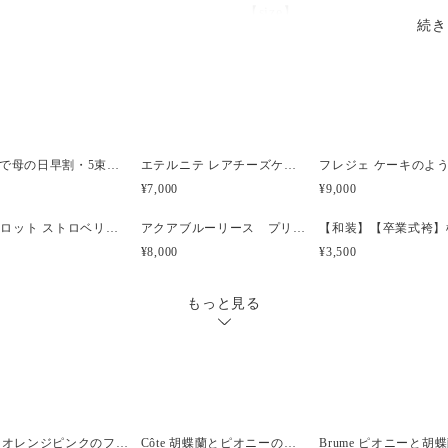
【size】
続き
オープン時:22.3×14.6×奥行6c
7.7cm
【商品について】
・プリザーブドフラワーはと
に梱包は注意深く行っており
ちてしまうことがございます
3/31まで母の日早割・5束限定 ローズのアーティフィシャルフラワーブーケ Bonheur Rosé（ボヌール・ロゼ）
エテルニテ レアチーズケーキ風プリザーブドアレンジメント
¥7,000
¥9,000
シャルロット ストロベリーピンク プリザーブドフラワーケーキ 【名入れ可能】
アクアブルーリース プリザーブドフラワー【誕生日】【結婚祝】
¥8,000
¥3,500
もっと見る
Brume オレンジピンクのフープブーケ
Côte 胡蝶蘭とピオニーのキャスケードブーケ｜ピンク×ホワイト