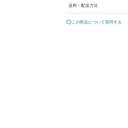
他店でも販売しているため、
送料・配送方法
場合があります。
発送元地域：
東京都
海外
この商品について質問する
時間差で完売になってしまい
配送方法
改めてご連絡差し上げますの
します。
宅急便（ヤマト）
材料の在庫があった場合はご
り、1週間ほどお時間をいた
¥5,000以上のご注文で送料無料
方はメールにてご相談くださ
fdpomme.tokyo@gmail.com
お届け日時等にご指定がある
ください。（ヤマト指定時間
指定なし・午前中（8時～12時
18時～20時・19時～21時