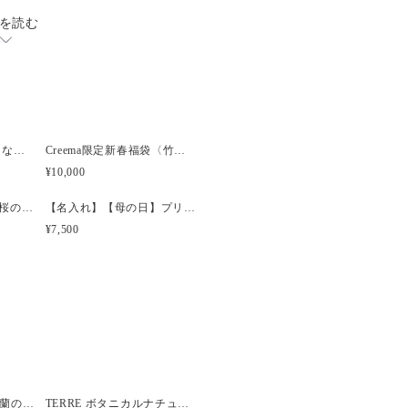
を読む
m、クローズ時:19.8×14.5×奥行き
てもデリケートなため、制作並び
ますが、発送中に花びらや葉が落
。あらかじめご了承ください。
フレジェ ケーキのようなプリザーブドフラワーアレンジメント
Creema限定新春福袋〈竹〉 プリザーブドフラワーケーキ＆選べる椿のブローチセット
¥10,000
【和装】【卒業式袴】桜の髪飾りセット
【名入れ】【母の日】プリザーブド＆アーティフィシャルアレンジメント ジューシーオレンジ
¥7,500
Brume ピオニーと胡蝶蘭のウェディングブーケ
TERRE ボタニカルナチュラルクラッチウェディングブーケ