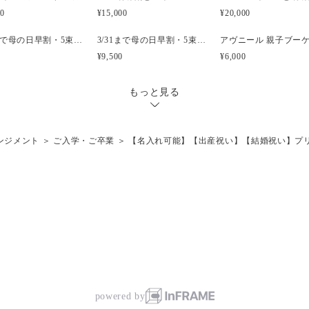
00
¥15,000
¥20,000
3/31まで母の日早割・5束限定 ピオニーのアーティフィシャルフラワーブーケ Merci Élégantメルシーエレガン
3/31まで母の日早割・5束限定 ローズのアーティフィシャルフラワーブーケ Bonheur Rosé（ボヌール・ロゼ）
¥9,500
¥6,000
もっと見る
ンジメント
＞
ご入学・ご卒業
＞
【名入れ可能】【出産祝い】【結婚祝い】プ
powered by