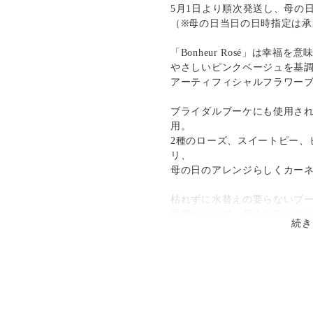
）・14時～16時・16時～18時・
発送：
不可能
5月1日より順次発送し、母の
（※母の日当日の日時指定は
補償
送料
追加送料
。
「Bonheur Rosé」は幸福
¥0
¥0
ため、
やさしいピンクベージュを基
場合がございます。
アーティフィシャルフラワー
ブライダルブーケにも使用さ
用。
2種のローズ、スイートピー、
リ、
母の日のアレンジらしくカー
枯れずに水替えの要らないブ
手間がいらず、長くお楽しみ
続き
また、自立するので花瓶も不
ブーケ全体をOPPフィルムで
ピンクのワックスペーパーで
発送用ボックスに入れてお届