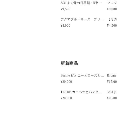
3/31まで母の日早割・5束限定 ピオニーのアーティフィシャルフラワーブーケ Merci Élégantメルシーエレガン
¥9,500
¥9,000
アクアブルーリース プリザーブドフラワー【誕生日】【結婚祝】
¥8,000
¥4,500
新着商品
Brume ピオニーとローズと胡蝶蘭のウェディングブーケ
¥20,000
¥15,0
TERRE ガーベラとバンクシアのナチュラルクラッチブーケ
¥20,000
¥9,500