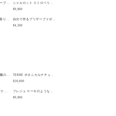
母様への母の日ギフトにぴったり
【名入れ可能】プリザーブド フラワーケーキ シャルロット マスカット【母の日】【誕生日】【開店祝い】
シャルロット ストロベリーピンク プリザーブドフラワーケーキ 【名入れ可能】
¥9,000
【母の日】【ギフト】香りのプリザーブドフラワーボックス ピンク
自分で作るプリザーブドボックスフラワーアレンジメントキット ピンク
ております。
¥4,500
となるため、
販売となります。
。
ため、
場合がございます。
日ブーケ / 母の日フラワー
Brume ピオニーと胡蝶蘭のウェディングブーケ
TERRE ボタニカルナチュラルクラッチウェディングブーケ
造花ブーケ / フラワーギフト /
¥20,000
ンクベージュ / ローズ
エテルニテ レアチーズケーキ風プリザーブドアレンジメント
フレジェ ケーキのようなプリザーブドフラワーアレンジメント
¥9,000