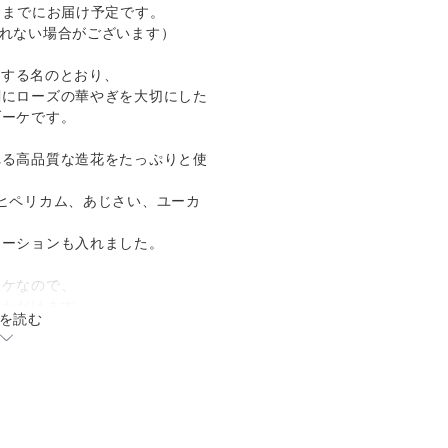
日までにお届け予定です。
承れない場合がございます）
を意味する名のとおり、
調にローズの華やぎを大切にした
ブーケです。
れる高品質な造花をたっぷりと使
ヒペリカム、あじさい、ユーカ
ネーションも入れました。
ーケなので、
いただけます。
を読む
要です。
つつみ、
くるんで、
けします。