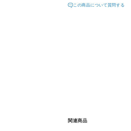
発送元地域：
指定なし・午前中（8時～12時
東京都
海外
この商品について質問する
18時～20時・19時～21時
配送方法
追跡／
5月1日から順次発送予定です
送料無料
○
／
○
母の日は物流が大変混雑する
母の日当日の指定ができない
¥5,000以上のご注文で送料無料
予めご了承ください。
関連商品