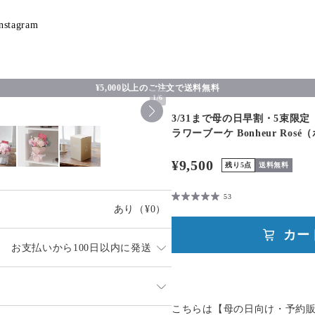
nstagram
¥5,000以上のご注文で送料無料
1
/
6
3/31まで母の日早割・5束限
ラワーブーケ Bonheur Ro
¥9,500
残り5点
送料無料
53
あり
（¥0）
カー
お支払いから100日以内に発送
場合は、購入時に備考欄へご記入
）
こちらは【母の日向け・予約