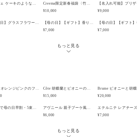
やっぱりローズがお好きなお
フレジェ ケーキのようなプリザーブドフラワーアレンジメント
Creema限定新春福袋〈竹〉 プリザーブドフラワーケーキ＆選べる椿のブローチセット
です。
¥10,000
¥9,000
数量限定でのご用意です。
【母の日】グラスフラワーアレンジメント ピンク
【母の日】【ギフト】香りのプリザーブドフラワーボックス イエロー
現在、5束分のみ花材を確保し
¥7,000
¥7,000
追加制作はメーカー在庫次第
確実にお届けできる分のみの
もっと見る
5月1日から順次発送予定です
母の日は物流が大変混雑する
母の日当日の指定ができない
予めご了承ください。
母の日 / 母の日ギフト / 母の
Brume オレンジピンクのフープブーケ
Côte 胡蝶蘭とピオニーのキャスケードブーケ｜ピンク×ホワイト
アーティフィシャルフラワー / 
00
¥15,000
¥20,000
枯れない花 / 水やり不要
大人可愛い / 上品ギフト / ピ
3/31まで母の日早割・5束限定 ピオニーのアーティフィシャルフラワーブーケ Merci Élégantメルシーエレガン
アヴニール 親子ブーケ風ガラスボトル アーティフィシャルフラワー
数量限定 / 予約販売
¥6,000
¥7,000
もっと見る